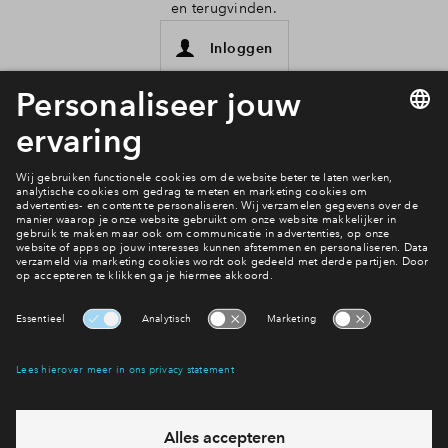
en terugvinden.
Inloggen
Interesse? Meld je dan snel aan
Hiermee blijf je op de hoogte van het belangrijkste nieuws en
eventuele projecten
Ja, ik wil mij aanmelden
Heb je een vraag en wil je direct antwoord? Bel ons op
088-
7122667
6 dagen per week beschikbaar (behalve tijdens
feestdagen)