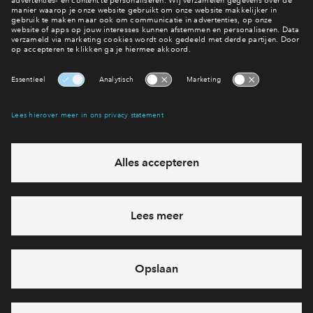
Interesse? Meld je dan snel aan
Hiermee blijf je op de hoogte van het belangrijkste nieuws en
eventuele projecten
Ja, ik wil mij aanmelden
Heb je een vraag en wil je direct antwoord? Bel ons op
088-
7122667
6 dagen per week beschikbaar (behalve tijdens
feestdagen)
vandaag gesloten, maandag zijn we vanaf
09:00 uur weer