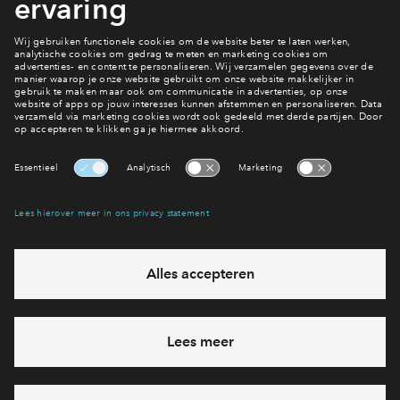
Interesse? Meld je dan snel aan
Hiermee blijf je op de hoogte van het belangrijkste nieuws en
eventuele projecten
Ja, ik wil mij aanmelden
Heb je een vraag en wil je direct antwoord? Bel ons op
088-
7122667
6 dagen per week beschikbaar (behalve tijdens
feestdagen)
vandaag gesloten, vrijdag zijn we vanaf
09:00 uur weer
bereikbaar
via chat en telefoon