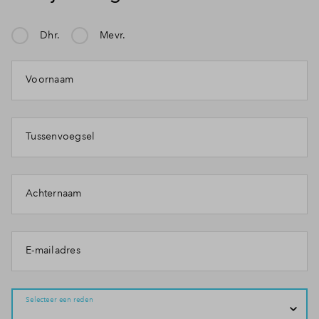
Inloggen
Dhr.
Mevr.
Mijn klacht gaat over:
Voornaam
Tussenvoegsel
Achternaam
E-mailadres
Selecteer een reden