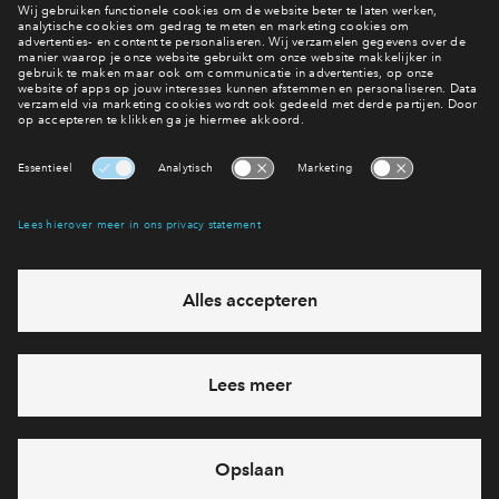
Interesse in wonen in Park Valley?
Bekijk het aanbod
Interesse? Meld je dan snel aan
Hiermee blijf je op de hoogte van het belangrijkste nieuws en
eventuele projecten
Ja, ik wil mij aanmelden
Heb je een vraag en wil je direct antwoord? Bel ons op
088-
7122667
6 dagen per week beschikbaar (behalve tijdens