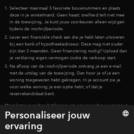
Selecteer maximaal 5 favoriete bouwnummers en plaats
deze in je winkelmand. Geen haast: snelheid telt niet mee
in de toewijzing. Je kunt jouw voorkeuren alleen wijzigen
tijdens de inschrijfperiode.
Lever een financiële check aan die je hebt laten uitvoeren
bij een bank of hypotheekadviseur. Deze mag niet ouder
zijn dan 3 maanden. Geen financiering nodig? Upload dan
je verklaring eigen vermogen zodra de verkoop start.
Na afloop van de inschrijfperiode ontvang je een e-mail
met de uitslag van de toewijzing. Dan hoor je of je een
woning toegewezen hebt gekregen. In je account zie je
voor welke woning je een optie hebt, of dat je
reservekandidaat bent.
Meer lezen over hoe het kopen van een nieuwbouwwoning in
Park Valley fase 4 in zijn werk gaat?
Bekijk het volledige stappenplan