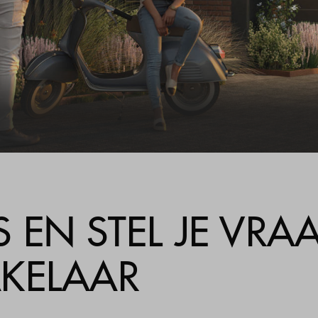
ijzer
estelde vragen
ct
 EN STEL JE VRA
KELAAR