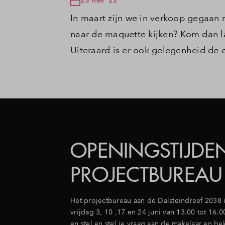
In maart zijn we in verkoop gegaan m
naar de maquette kijken? Kom dan la
Uiteraard is er ook gelegenheid de
OPENINGSTIJDE
PROJECTBUREAU
Het projectbureau aan de Dalsteindreef 2038
vrijdag 3, 10 ,17 en 24 juni van 13.00 tot 16.
en stel en stel je vraag aan de makelaar en be