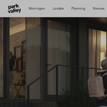
Woningen
Locatie
Planning
Nieuws
Visie
Mijn 
Bereikbaarheid
Finan
Voorzieningen
Finan
Duurzaamheid
Toewi
Diemen
Woni