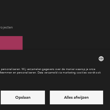
rojecten
67
baar