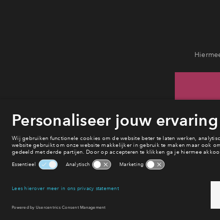
Hiermee
H
van