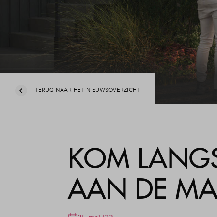
Fase 3: een duurzaam paradepaardje
Leesw
Veelg
Conta
TERUG NAAR HET NIEUWSOVERZICHT
KOM LANGS
AAN DE MA
25 mei '22