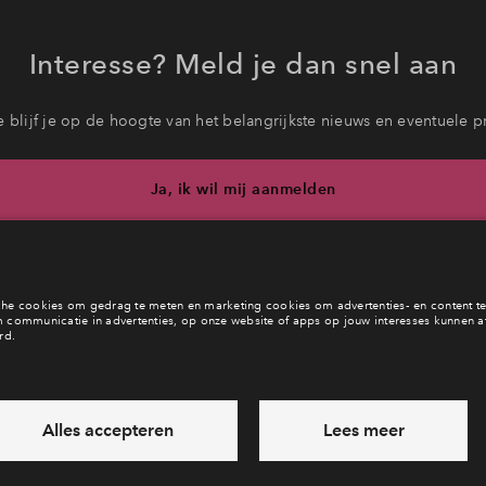
Interesse? Meld je dan snel aan
 blijf je op de hoogte van het belangrijkste nieuws en eventuele p
Ja, ik wil mij aanmelden
eb je een vraag en wil je direct antwoord? Bel ons op
088-71226
6 dagen per week beschikbaar (behalve tijdens feestdagen)
daag gesloten, maandag zijn we vanaf
09:00 uur weer bereik
via chat en telefoon