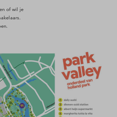
n of wil je
akelaars.
pen.