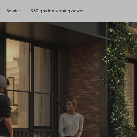
Service
360-graden woningviewer
Eigen Huis
ciele check
ciering
jzing
ng kopen