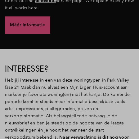
Check out the
allocation
service page. We explain exactly how
it all works here.
Méér informatie
INTERESSE?
Heb jij interesse in een van deze woningtypen in Park Valley
fase 2? Maak dan nu alvast een Mijn Eigen Huis-account aan
markeer je favoriete woning(en) met het hartje. De komende
periode komt er steeds meer informatie beschikbaar zoals
artist impresssions, plattegronden, prijzen en
verkoopinformatie. Als belangstellende ontvang je de
nieuwsbrief en ben je steeds op de hoogte van de laatste
ontwikkelingen én je hoort het wanneer de start
verkoopdatum bekend is.
Naar verwachting is dit nog voor