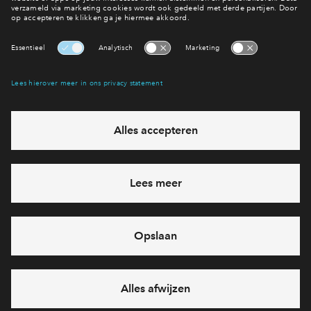
Woning kopen
Interesse? Meld je dan snel aan
Hiermee blijf je op de hoogte van het belangrijkste nieuws en
eventuele projecten
Ja, ik wil mij aanmelden
Heb je een vraag en wil je direct antwoord? Bel ons op
088-
7122667
6 dagen per week beschikbaar (behalve tijdens
feestdagen)
vandaag gesloten, maandag zijn we vanaf
09:00 uur weer
bereikbaar