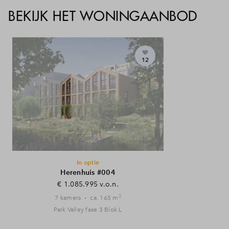
BEKIJK HET WONINGAANBOD
12
In optie
Herenhuis #004
€ 1.085.995 v.o.n.
2
7 kamers
ca. 165 m
Park Valley fase 3 Blok L