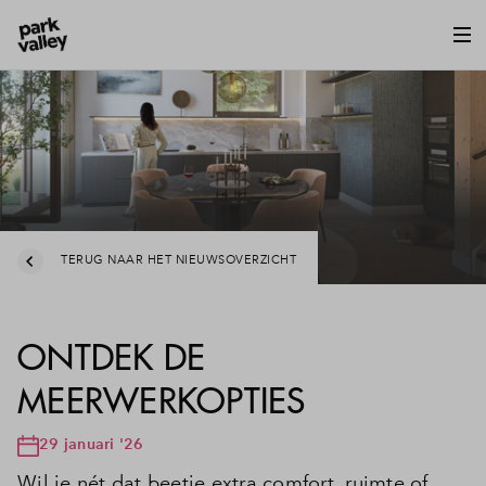
TERUG NAAR HET NIEUWSOVERZICHT
ONTDEK DE
MEERWERKOPTIES
29 januari '26
Wil je nét dat beetje extra comfort, ruimte of