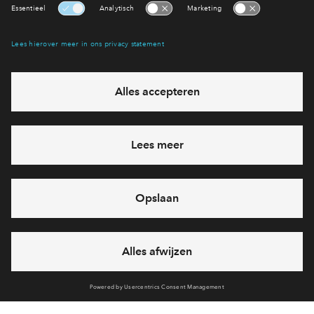
Interesse? Meld je dan snel aan
Hiermee blijf je op de hoogte van het belangrijkste nieuws en
eventuele projecten
Ja, ik wil mij aanmelden
Heb je een vraag en wil je direct antwoord? Bel ons op
088-
7122667
6 dagen per week beschikbaar (behalve tijdens
feestdagen)
vandaag van
10:00 - 13:00 uur
via chat en telefoon