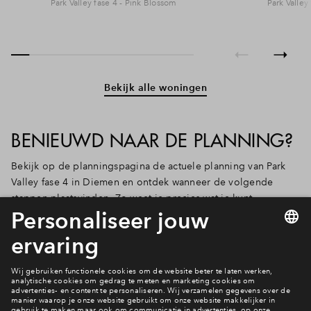
Park Valley fase 4 - Pink Blossom
Park Valley
Bekijk alle woningen
BENIEUWD NAAR DE PLANNING?
Bekijk op de planningspagina de actuele planning van Park
Valley fase 4 in Diemen en ontdek wanneer de volgende
stappen plaatsvinden. Zo weet je precies wat je kunt
verwachten!
Bekijk de planning