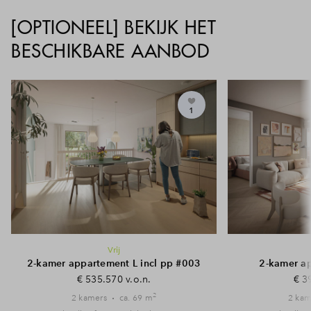
[OPTIONEEL] BEKIJK HET
BESCHIKBARE AANBOD
1
Vrij
2-kamer appartement L incl pp #003
2-kamer a
€ 535.570 v.o.n.
€ 3
2
2 kamers
ca. 69 m
2 kam