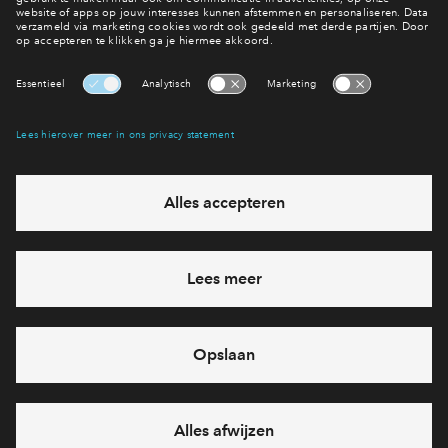
Welke woning is jouw favoriet?
Bekijk het woningaanbod
Interesse? Meld je dan snel aan
Hiermee blijf je op de hoogte van het belangrijkste nieuws en
eventuele projecten
Ja, ik wil mij aanmelden
Heb je een vraag en wil je direct antwoord? Bel ons op
088-
7122667
6 dagen per week beschikbaar (behalve tijdens
feestdagen)
vandaag van
09:00 - 18:00 uur