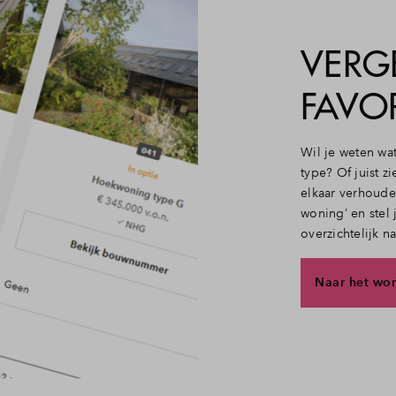
VERGE
FAVO
Wil je weten wat
type? Of juist 
elkaar verhoude
woning’ en stel 
overzichtelijk n
Naar het wo