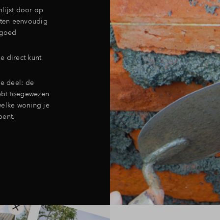
lijst door op
ieten eenvoudig
 goed
e direct kunt
e deel: de
hebt toegewezen
 welke woning je
bent.