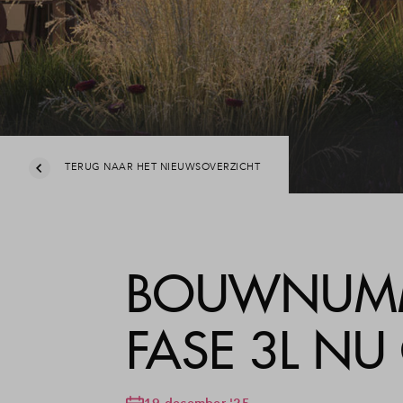
Fase 3: een duurzaam paradepaardje
Leesw
Veelg
Conta
TERUG NAAR HET NIEUWSOVERZICHT
BOUWNUMME
FASE 3L NU
19 december '25