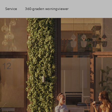
Service
360-graden woningviewer
Eigen Huis
ciele check
ciering
jzing
ng kopen