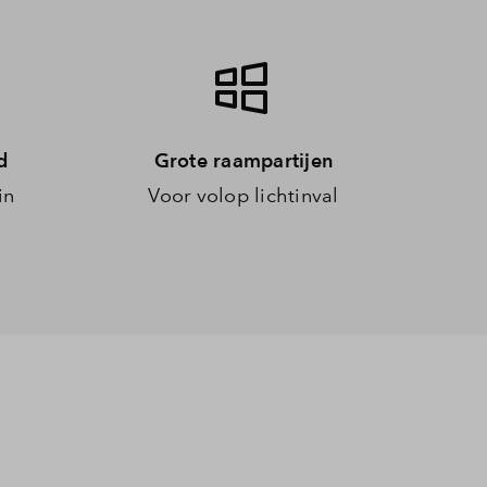
d
Grote raampartijen
in
Voor volop lichtinval