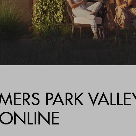
ijzer
estelde vragen
ct
RS PARK VALLE
 ONLINE