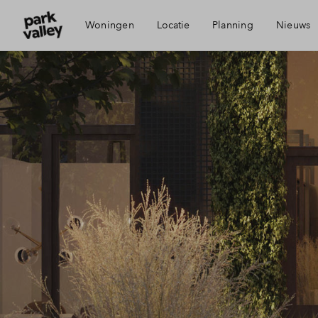
Woningen
Locatie
Planning
Nieuws
Visie
Mijn 
Bereikbaarheid
Finan
Voorzieningen
Finan
Duurzaamheid
Toewi
Diemen
Woni