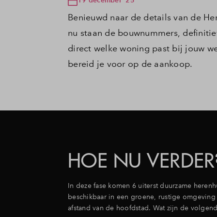
Benieuwd naar de details van de Her
nu staan de bouwnummers, definitiev
direct welke woning past bij jouw we
bereid je voor op de aankoop.
HOE NU VERDER
In deze fase komen 6 uiterst duurzame herenh
beschikbaar in een groene, rustige omgeving
afstand van de hoofdstad. Wat zijn de volgen