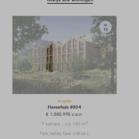
13
In optie
Herenhuis #004
€ 1.085.995 v.o.n.
2
7 kamers
ca. 165 m
Park Valley fase 3 Blok L