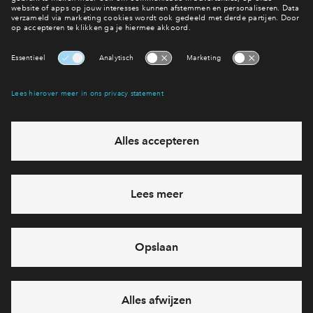
Fase 1 in voorbereiding
Bekijk de woningtypen
Interesse? Meld je dan snel aan
Hiermee blijf je op de hoogte van het belangrijkste nieuws en
eventuele projecten
Ja, ik wil mij aanmelden
Heb je een vraag en wil je direct antwoord? Bel ons op
088-
7122667
6 dagen per week beschikbaar (behalve tijdens
feestdagen)
vandaag van
10:00 - 13:00 uur