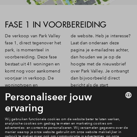
FASE 1 IN VOORBEREIDING
De verkoop van Park Valley
de website. Heb je interesse?
fase 1, direct tegenover het
Laat dan onderaan deze
park, is momenteel in
pagina je e-mailadres achter,
voorbereiding. Deze fase
dan houden we je op de
bestaat uit 41 woningen en
hoogte met de nieuwsbrief
komt nog voor aankomend
over Park Valley. Je ontvangt
voorjaar in verkoop. De
dan bijvoorbeeld direct
woningtypen en
bericht als de start
prijsindicaties staan reeds op
verkoopdatum bekend is.
Bekijk de woningen in fase 1